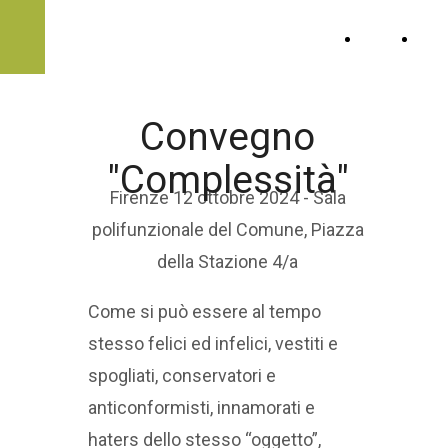
ARPA-Firenze
Home
Chi
sia
Convegno
cos
"Complessità"
vog
Firenze 12 ottobre 2024 - Sala
polifunzionale del Comune, Piazza
della Stazione 4/a
Come si può essere al tempo
stesso felici ed infelici, vestiti e
spogliati, conservatori e
anticonformisti, innamorati e
haters dello stesso “oggetto”,